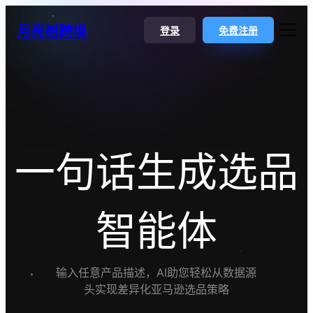
月亮树跨境
登录
免费注册
一句话生成选品
AI选品
智能体
AI调价插件
ASIN趋势对比
输入任意产品描述，AI助您轻松从数据源
选类目
头实现差异化亚马逊选品策略
选/反查关键词