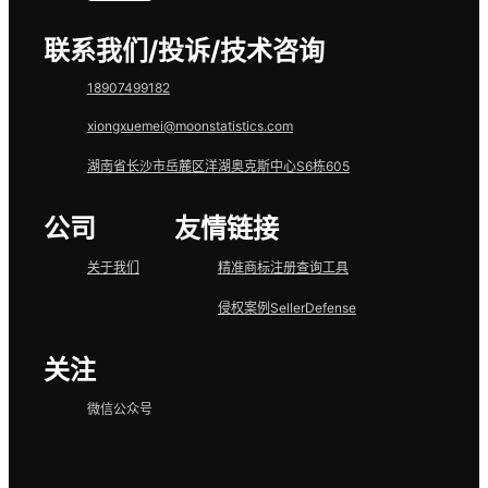
联系我们/投诉/技术咨询
18907499182
xiongxuemei@moonstatistics.com
专属顾问
湖南省长沙市岳麓区洋湖奥克斯中心S6栋605
公司
友情链接
代理招募
关于我们
精准商标注册查询工具
侵权案例SellerDefense
达人招募
关注
微信公众号
实战课堂